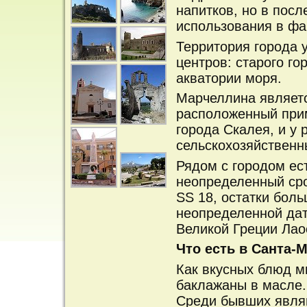
напитков, но в посл
использования в ф
Территория города у
центров: старого го
акватории моря.
Mарчеллина являетс
расположенный прим
города Скалея, и у 
сельскохозяйственн
Рядом с городом ес
неопределенный сро
SS 18, остатки бол
неопределенной дат
Великой Греции Лао
Что есть в Санта-
Как вкусных блюд м
баклажаны в масле.
Среди бывших явля