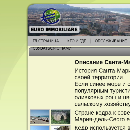
ГЛ.СТРАНИЦА
КТО И ГДЕ
ОБСЛУЖИВАНИЕ
СВЯЗАТЬСЯ С НАМИ
Описание Санта-М
История Санта-Мар
своей территории.
Если синее море и 
популярным туристи
оливковых рощ и цв
сельскому хозяйству
Стране кедра к сов
Мария-дель-Cedro е
Кедр используется в